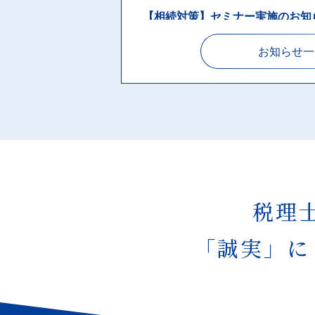
【相続対策】セミナー実施のお知
お知らせ一
2024.08.02
その他
【相続対策】セミナー実施のお知
2023.04.28
その他
事務所移転のご挨拶
2022.01.18
助成・支援
税理
1月31日申請開始 ★事業復活支
「誠実」に