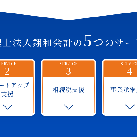
5
つ
理士法人翔和会計の
のサー
SERVICE
SERVICE
SERVIC
2
3
4
ートアップ
相続税支援
事業承継
支援