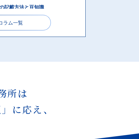
の記載方法と豆知識
コラム一覧
年度と決算期の決め方について
作成について
務所は
すると収入印紙代4万円削減できま
頼」に応え、