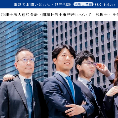
03-6457
電話でお問い合わせ・無料相談
税理士業務
税理士法人翔和会計・
翔和社労士事務所について
税理士・社