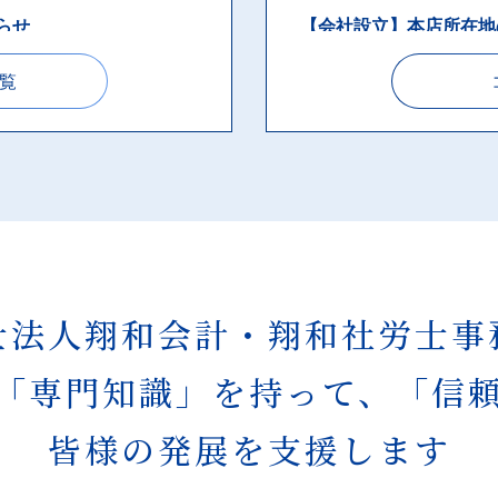
らせ
【会社設立】本店所在地
覧
2021.10.27
会社設立
らせ
【会社設立】法人の事業
2021.10.27
会社設立
【会社設立】就業規則の
2021.10.26
会社設立
士法人翔和会計・
翔和社労士事
援金が始まります★
【会社設立】電子定款に
す
「専⾨知識」を持って、
「信
皆様の発展を支援します